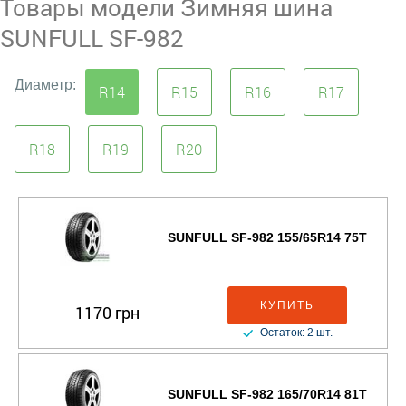
Товары модели Зимняя шина
SUNFULL SF-982
Диаметр:
R14
R15
R16
R17
R18
R19
R20
SUNFULL SF-982 155/65R14 75T
КУПИТЬ
1170 грн
Остаток: 2 шт.
SUNFULL SF-982 165/70R14 81T