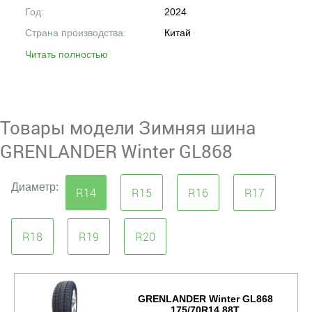
Год:
2024
Страна производства:
Китай
Читать полностью
Товары модели Зимняя шина
GRENLANDER Winter GL868
Диаметр:
R14
R15
R16
R17
R18
R19
R20
GRENLANDER Winter GL868
175/70R14 88T