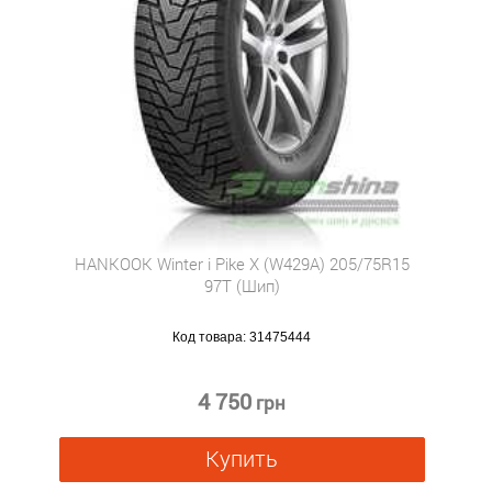
HANKOOK Winter i Pike X (W429A) 205/75R15
97T (Шип)
Код товара:
31475444
4 750
грн
Купить