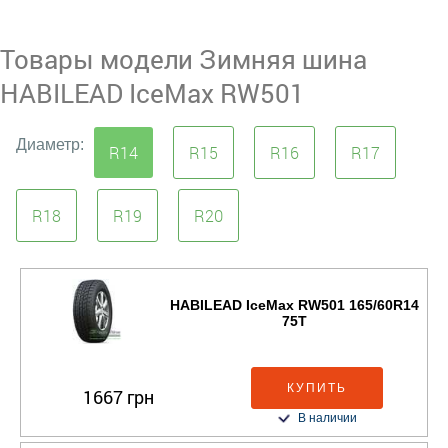
Товары модели Зимняя шина
HABILEAD IceMax RW501
Диаметр:
R14
R15
R16
R17
R18
R19
R20
HABILEAD IceMax RW501 165/60R14
75T
КУПИТЬ
1667 грн
В наличии