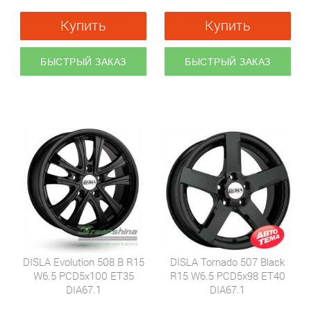
Купить
Купить
БЫСТРЫЙ ЗАКАЗ
БЫСТРЫЙ ЗАКАЗ
DISLA Evolution 508 B R15
DISLA Tornado 507 Black
W6.5 PCD5x100 ET35
R15 W6.5 PCD5x98 ET40
DIA67.1
DIA67.1