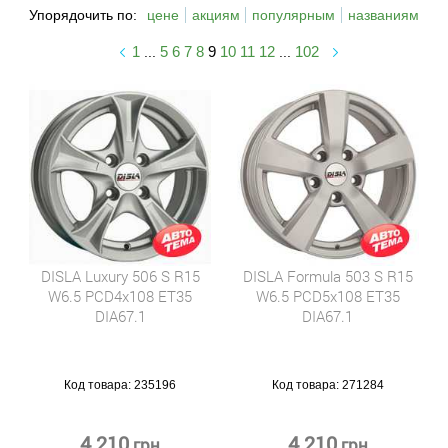
Упорядочить по:
цене
акциям
популярным
названиям
1
5
6
7
8
9
10
11
12
102
...
...
DISLA Luxury 506 S R15
DISLA Formula 503 S R15
W6.5 PCD4x108 ET35
W6.5 PCD5x108 ET35
DIA67.1
DIA67.1
Код товара:
235196
Код товара:
271284
4 210
4 210
грн
грн