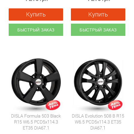
Купить
Купить
БЫСТРЫЙ ЗАКАЗ
БЫСТРЫЙ ЗАКАЗ
DISLA Formula 503 Black
DISLA Evolution 508 B R15
R15 W6.5 PCD5x114.3
W6.5 PCD5x114.3 ET35
ET35 DIA67.1
DIA67.1