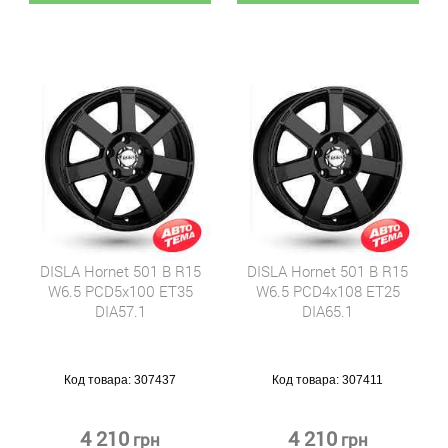
DISLA Hornet 501 B R15
DISLA Hornet 501 B R15
W6.5 PCD5x100 ET35
W6.5 PCD4x108 ET25
DIA57.1
DIA65.1
Код товара:
307437
Код товара:
307411
4 210
4 210
грн
грн