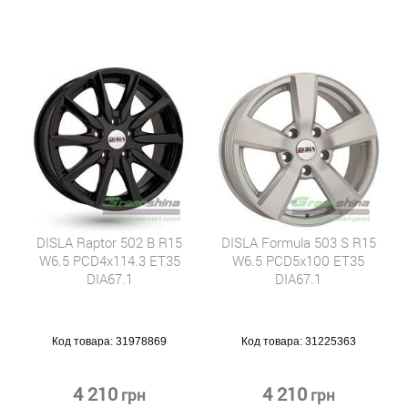
DISLA Raptor 502 B R15
DISLA Formula 503 S R15
W6.5 PCD4x114.3 ET35
W6.5 PCD5x100 ET35
DIA67.1
DIA67.1
Код товара:
31978869
Код товара:
31225363
4 210
4 210
грн
грн