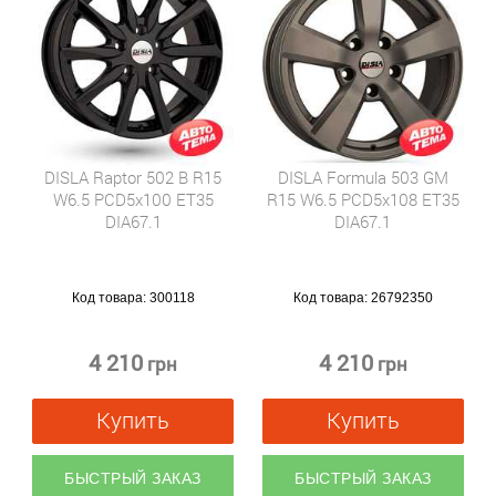
DISLA Raptor 502 B R15
DISLA Formula 503 GM
W6.5 PCD5x100 ET35
R15 W6.5 PCD5x108 ET35
DIA67.1
DIA67.1
Код товара:
300118
Код товара:
26792350
4 210
4 210
грн
грн
Купить
Купить
БЫСТРЫЙ ЗАКАЗ
БЫСТРЫЙ ЗАКАЗ