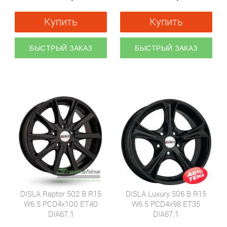
Купить
Купить
БЫСТРЫЙ ЗАКАЗ
БЫСТРЫЙ ЗАКАЗ
DISLA Raptor 502 B R15
DISLA Luxury 506 B R15
W6.5 PCD4x100 ET40
W6.5 PCD4x98 ET35
DIA67.1
DIA67.1