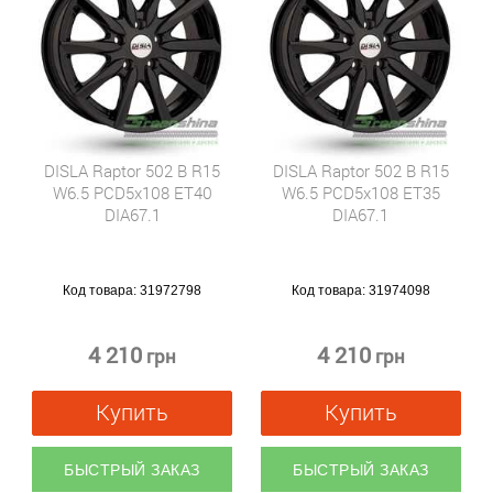
DISLA Raptor 502 B R15
DISLA Raptor 502 B R15
W6.5 PCD5x108 ET40
W6.5 PCD5x108 ET35
DIA67.1
DIA67.1
Код товара:
31972798
Код товара:
31974098
4 210
4 210
грн
грн
Купить
Купить
БЫСТРЫЙ ЗАКАЗ
БЫСТРЫЙ ЗАКАЗ