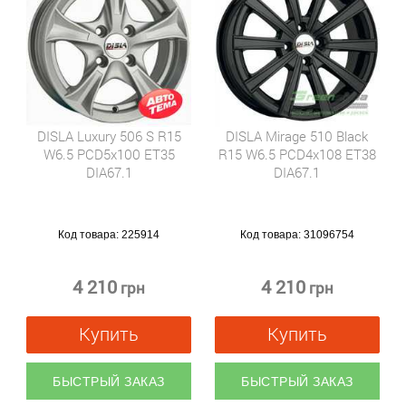
DISLA Luxury 506 S R15
DISLA Mirage 510 Black
W6.5 PCD5x100 ET35
R15 W6.5 PCD4x108 ET38
DIA67.1
DIA67.1
Код товара:
225914
Код товара:
31096754
4 210
4 210
грн
грн
Купить
Купить
БЫСТРЫЙ ЗАКАЗ
БЫСТРЫЙ ЗАКАЗ