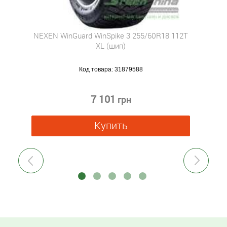
NEXEN WinGuard WinSpike 3 255/60R18 112T
XL (шип)
Код товара:
31879588
7 101
грн
Купить
Previous
Next